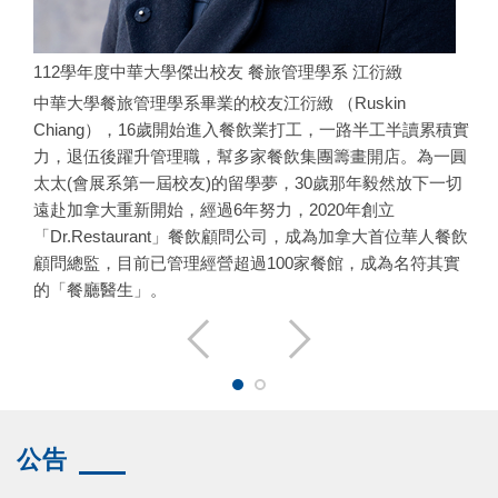
廳
112學年度中華大學傑出校友 餐旅管理學系 江衍緻
中華大學餐旅管理學系畢業的校友江衍緻 （Ruskin
大
Chiang），16歲開始進入餐飲業打工，一路半工半讀累積實
黎
力，退伍後躍升管理職，幫多家餐飲集團籌畫開店。為一圓
便
太太(會展系第一屆校友)的留學夢，30歲那年毅然放下一切
師
遠赴加拿大重新開始，經過6年努力，2020年創立
廚
「Dr.Restaurant」餐飲顧問公司，成為加拿大首位華人餐飲
邁
顧問總監，目前已管理經營超過100家餐館，成為名符其實
的「餐廳醫生」。
公告