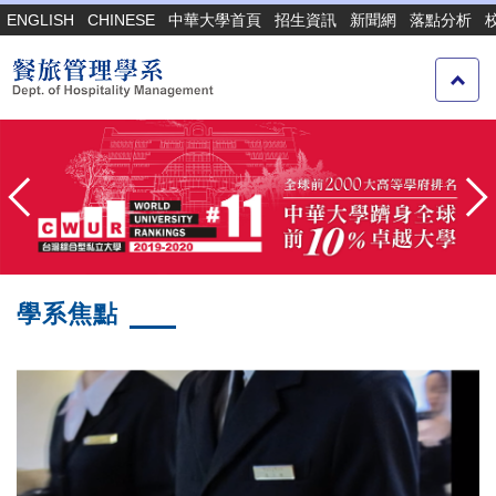
跳
ENGLISH
CHINESE
中華大學首頁
招生資訊
新聞網
落點分析
到
主
要
內
容
區
學系焦點