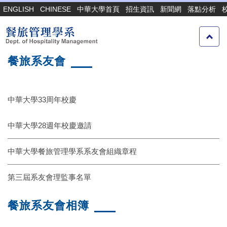
跳
ENGLISH
CHINESE
中華大學首頁
招生資訊
新聞網
落點分析
到
主
要
內
餐旅系友會
容
區
中華大學33周年校慶
中華大學28週年校慶邀請
中華大學餐旅管理學系系友會組織章程
第三屆系友會理監事名單
餐旅系友會相簿